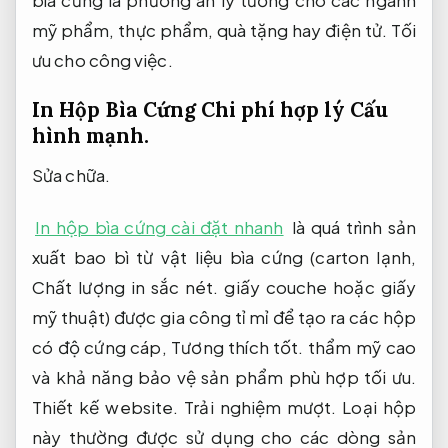
bìa cứng là phương án lý tưởng cho các ngành
mỹ phẩm, thực phẩm, quà tặng hay điện tử.
Tối
ưu cho công việc.
In Hộp Bìa Cứng Chi phí hợp lý
Cấu
hình mạnh.
Sửa chữa.
In hộp bìa cứng cài đặt nhanh
là quá trình sản
xuất bao bì từ vật liệu bìa cứng (carton lạnh,
Chất lượng in sắc nét.
giấy couche hoặc giấy
mỹ thuật) được gia công tỉ mỉ để tạo ra các hộp
có độ cứng cáp,
Tương thích tốt.
thẩm mỹ cao
và khả năng bảo vệ sản phẩm phù hợp tối ưu.
Thiết kế website.
Trải nghiệm mượt.
Loại hộp
này thường được sử dụng cho các dòng sản