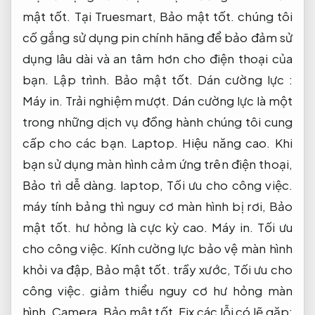
mật tốt.
Tại Truesmart,
Bảo mật tốt.
chúng tôi
cố gắng sử dụng pin chính hãng để bảo đảm sử
dụng lâu dài và an tâm hơn cho điện thoại của
bạn.
Lập trình.
Bảo mật tốt.
Dán cường lực :
Máy in.
Trải nghiệm mượt.
Dán cường lực là một
trong những dịch vụ đồng hành chúng tôi cung
cấp cho các bạn.
Laptop.
Hiệu năng cao.
Khi
bạn sử dụng màn hình cảm ứng trên điện thoại,
Bảo trì dễ dàng.
laptop,
Tối ưu cho công việc.
máy tính bảng thì nguy cơ màn hình bị rơi,
Bảo
mật tốt.
hư hỏng là cực kỳ cao.
Máy in.
Tối ưu
cho công việc.
Kính cường lực bảo vệ màn hình
khỏi va đập,
Bảo mật tốt.
trầy xước,
Tối ưu cho
công việc.
giảm thiểu nguy cơ hư hỏng màn
hình.
Camera.
Bảo mật tốt.
Fix các lỗi có lẽ gặp: