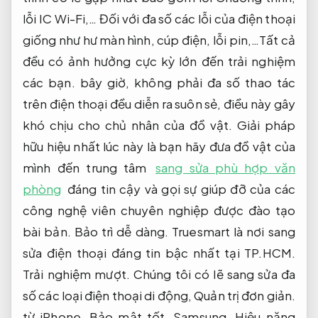
lỗi IC Wi-Fi,… Đối với đa số các lỗi của điện thoại
giống như hư màn hình, cúp điện, lỗi pin,…Tất cả
đều có ảnh hưởng cực kỳ lớn đến trải nghiệm
các bạn. bây giờ, không phải đa số thao tác
trên điện thoại đều diễn ra suôn sẻ, điều này gây
khó chịu cho chủ nhân của đồ vật. Giải pháp
hữu hiệu nhất lúc này là bạn hãy đưa đồ vật của
mình đến trung tâm
sang sửa phù hợp văn
phòng
đáng tin cậy và gọi sự giúp đỡ của các
công nghệ viên chuyên nghiệp được đào tạo
bài bản.
Bảo trì dễ dàng.
Truesmart là nơi sang
sửa điện thoại đáng tin bậc nhất tại TP.HCM.
Trải nghiệm mượt.
Chúng tôi có lẽ sang sửa đa
số các loại điện thoại di động,
Quản trị đơn giản.
từ iPhone,
Bảo mật tốt.
Samsung,
Hiệu năng