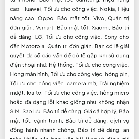
cao.
Huawei,
Tối ưu cho công việc.
Nokia,
Hiệu
năng cao.
Oppo,
Bảo mật tốt.
Vivo,
Quản trị
đơn giản.
Vsmart,
Bảo mật tốt.
Xiaomi,
Bảo trì
dễ dàng.
LG,
Tối ưu cho công việc.
Sony cho
đến Motorola.
Quản trị đơn giản.
Bạn có lẽ giải
quyết đa số các vấn đề có lẽ gặp khi sử dụng
điện thoại như:
Hệ thống.
Tối ưu cho công việc.
Hỏng màn hình,
Tối ưu cho công việc.
hỏng pin,
Tối ưu cho công việc.
camera mờ,
Trải nghiệm
mượt.
loa to,
Tối ưu cho công việc.
hỏng micro
hoặc đa dạng lỗi khác giống như không nhận
SIM.
Sao lưu.
Bảo trì dễ dàng.
Giá cả hợp lý,
Bảo
mật tốt.
cạnh tranh,
Bảo trì dễ dàng.
dịch vụ
đồng hành nhanh chóng,
Bảo trì dễ dàng.
an
toàn khiến các bạn luôn hài lòng và đánh giá