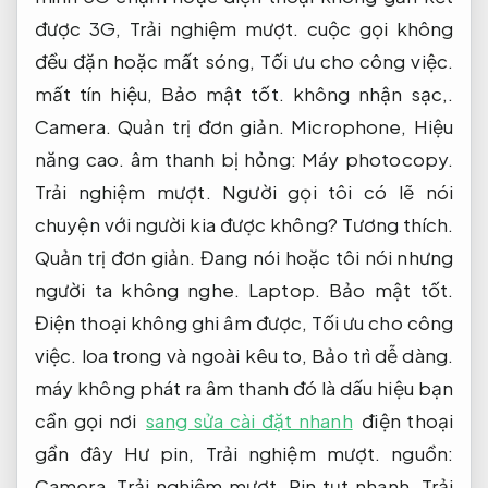
được 3G,
Trải nghiệm mượt.
cuộc gọi không
đều đặn hoặc mất sóng,
Tối ưu cho công việc.
mất tín hiệu,
Bảo mật tốt.
không nhận sạc,.
Camera.
Quản trị đơn giản.
Microphone,
Hiệu
năng cao.
âm thanh bị hỏng:
Máy photocopy.
Trải nghiệm mượt.
Người gọi tôi có lẽ nói
chuyện với người kia được không?
Tương thích.
Quản trị đơn giản.
Đang nói hoặc tôi nói nhưng
người ta không nghe.
Laptop.
Bảo mật tốt.
Điện thoại không ghi âm được,
Tối ưu cho công
việc.
loa trong và ngoài kêu to,
Bảo trì dễ dàng.
máy không phát ra âm thanh đó là dấu hiệu bạn
cần gọi nơi
sang sửa cài đặt nhanh
điện thoại
gần đây Hư pin,
Trải nghiệm mượt.
nguồn:
Camera.
Trải nghiệm mượt.
Pin tụt nhanh,
Trải