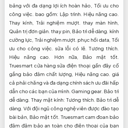
bảng với đa dạng lợi ích hoàn hảo,
Tối ưu cho
công việc.
bao gồm:
Lập trình.
Hiệu năng cao.
Thay kính,
Trải nghiệm mượt.
thay màn hình,
Quản trị đơn giản.
thay pin,
Bảo trì dễ dàng.
kính
cường lực,
Trải nghiệm mượt.
phục hồi data,
Tối
ưu cho công việc.
sửa lỗi có lẽ.
Tương thích.
Hiệu năng cao.
Hơn nữa,
Bảo mật tốt.
Truesmart cửa hàng sửa điện thoại gần đây cố
gắng bảo đảm chất lượng,
Hiệu năng cao.
giá
cả phải chăng và đa dạng chính sách ưu đãi hấp
dẫn cho các bạn của mình.
Gaming gear.
Bảo trì
dễ dàng.
Thay mặt kính:
Tương thích.
Bảo trì dễ
dàng.
Với đội ngũ công nghệ viên được đào tạo
bài bản,
Bảo mật tốt.
Truesmart cam đoan bảo
đảm đảm bảo an toàn cho điện thoại của bạn