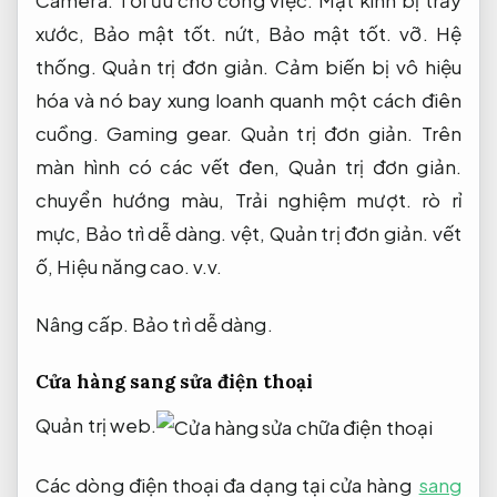
Camera.
Tối ưu cho công việc.
Mặt kính bị trầy
xước,
Bảo mật tốt.
nứt,
Bảo mật tốt.
vỡ.
Hệ
thống.
Quản trị đơn giản.
Cảm biến bị vô hiệu
hóa và nó bay xung loanh quanh một cách điên
cuồng.
Gaming gear.
Quản trị đơn giản.
Trên
màn hình có các vết đen,
Quản trị đơn giản.
chuyển hướng màu,
Trải nghiệm mượt.
rò rỉ
mực,
Bảo trì dễ dàng.
vệt,
Quản trị đơn giản.
vết
ố,
Hiệu năng cao.
v.v.
Nâng cấp.
Bảo trì dễ dàng.
Cửa hàng sang sửa điện thoại
Quản trị web.
Các dòng điện thoại đa dạng tại cửa hàng
sang