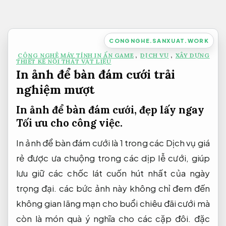
Bỏ
qua
nội
CONGNGHE.SANXUAT.WORK
dung
CÔNG NGHỆ MÁY TÍNH IN ẤN GAME
,
DỊCH VỤ
,
XÂY DỰNG
THIẾT KẾ NỘI THẤT VẬT LIỆU
In ảnh để bàn đám cưới trải
nghiệm mượt
In ảnh để bàn đám cưới, đẹp lấy ngay
Tối ưu cho công việc.
In ảnh để bàn đám cưới là 1 trong các Dịch vụ giá
rẻ được ưa chuộng trong các dịp lễ cưới, giúp
lưu giữ các chốc lát cuốn hút nhất của ngày
trọng đại. các bức ảnh này không chỉ đem đến
không gian lãng mạn cho buổi chiêu đãi cưới mà
còn là món quà ý nghĩa cho các cặp đôi. đặc