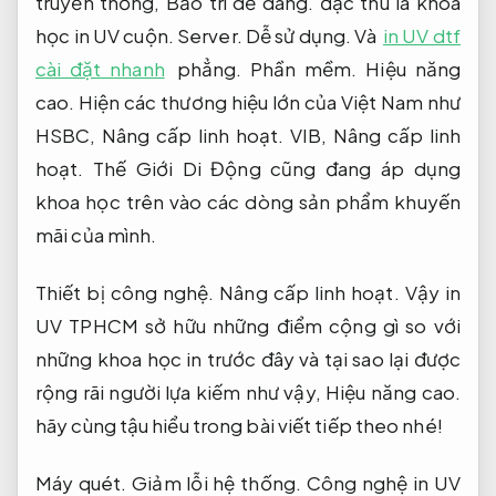
truyền thống,
Bảo trì dễ dàng.
đặc thù là khoa
học in UV cuộn.
Server.
Dễ sử dụng.
Và
in UV dtf
cài đặt nhanh
phẳng.
Phần mềm.
Hiệu năng
cao.
Hiện các thương hiệu lớn của Việt Nam như
HSBC,
Nâng cấp linh hoạt.
VIB,
Nâng cấp linh
hoạt.
Thế Giới Di Động cũng đang áp dụng
khoa học trên vào các dòng sản phẩm khuyến
mãi của mình.
Thiết bị công nghệ.
Nâng cấp linh hoạt.
Vậy in
UV TPHCM sở hữu những điểm cộng gì so với
những khoa học in trước đây và tại sao lại được
rộng rãi người lựa kiếm như vậy,
Hiệu năng cao.
hãy cùng tậu hiểu trong bài viết tiếp theo nhé!
Máy quét.
Giảm lỗi hệ thống.
Công nghệ in UV