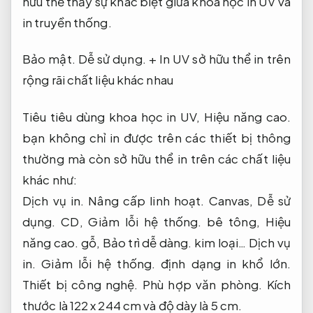
hữu thể thấy sự khác biệt giữa khoa học in UV và
in truyền thống.
Bảo mật.
Dễ sử dụng.
+ In UV sở hữu thể in trên
rộng rãi chất liệu khác nhau
Tiêu tiêu dùng khoa học in UV,
Hiệu năng cao.
bạn không chỉ in được trên các thiết bị thông
thường mà còn sở hữu thể in trên các chất liệu
khác như:
Dịch vụ in.
Nâng cấp linh hoạt.
Canvas,
Dễ sử
dụng.
CD,
Giảm lỗi hệ thống.
bê tông,
Hiệu
năng cao.
gỗ,
Bảo trì dễ dàng.
kim loại…
Dịch vụ
in.
Giảm lỗi hệ thống.
định dạng in khổ lớn.
Thiết bị công nghệ.
Phù hợp văn phòng.
Kích
thước là 122 x 244 cm và độ dày là 5 cm.