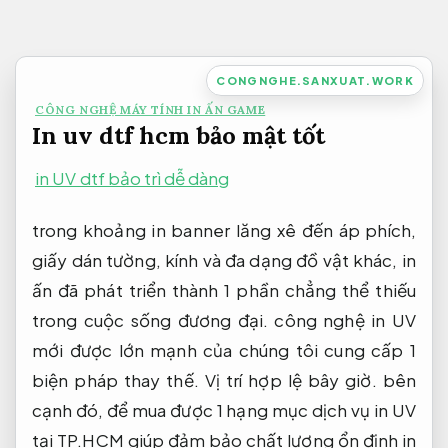
Bỏ
qua
nội
CONGNGHE.SANXUAT.WORK
dung
CÔNG NGHỆ MÁY TÍNH IN ẤN GAME
In uv dtf hcm bảo mật tốt
in UV dtf bảo trì dễ dàng
trong khoảng in banner lăng xê đến áp phích,
giấy dán tường, kính và đa dạng đồ vật khác, in
ấn đã phát triển thành 1 phần chẳng thể thiếu
trong cuộc sống đương đại. công nghệ in UV
mới được lớn mạnh của chúng tôi cung cấp 1
biện pháp thay thế. Vị trí hợp lệ bây giờ. bên
cạnh đó, để mua được 1 hạng mục dịch vụ in UV
tại TP.HCM giúp đảm bảo chất lượng ổn định in