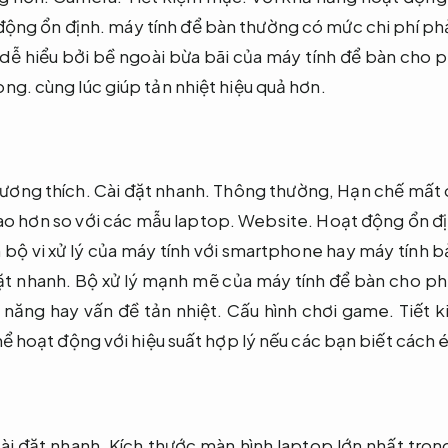
động ổn định.
máy tính để bàn thường có mức chi phí ph
dễ hiểu bởi bề ngoài bừa bãi của máy tính để bàn cho p
òng.
cùng lúc giúp tản nhiệt hiệu quả hơn.
ương thích.
Cài đặt nhanh.
Thông thường,
Hạn chế mất d
cao hơn so với các mẫu laptop.
Website.
Hoạt động ổn đị
bộ vi xử lý của máy tính với smartphone hay máy tính b
ặt nhanh.
Bộ xử lý mạnh mẽ của máy tính để bàn cho ph
n năng hay vấn đề tản nhiệt.
Cấu hình chơi game.
Tiết 
ể hoạt động với hiệu suất hợp lý nếu các bạn biết cách 
ài đặt nhanh.
Kích thước màn hình laptop lớn nhất trong 