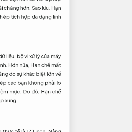
ải chăng hơn.
Sao lưu.
Hạn
hép tích hợp đa dạng linh
ữ liệu.
bộ vi xử lý của máy
nh.
Hơn nữa,
Hạn chế mất
ảng do sự khác biệt lớn về
ép các bạn không phải lo
kiệm mực.
Do đó,
Hạn chế
ép xung.
thực tế là 17,1 inch,
Nâng