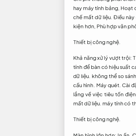
hay máy tính bảng,
Hoạt 
chế mất dữ liệu.
Điều này 
kiện hơn,
Phù hợp văn ph
Thiết bị công nghệ.
Khả năng xử lý vượt trội:
T
tính để bàn có hiệu suất 
dữ liệu.
không thể so sánh 
cấu hình.
Máy quét.
Cài đ
lắng về việc tiêu tốn điệ
mất dữ liệu.
máy tính có th
Thiết bị công nghệ.
Màn hình lớn hơn:
In ấn.
C