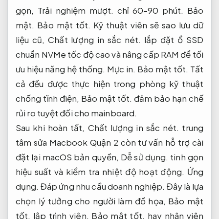
gọn,
Trải nghiệm mượt.
chỉ 60–90 phút.
Bảo
mật.
Bảo mật tốt.
Kỹ thuật viên sẽ sao lưu dữ
liệu cũ,
Chất lượng in sắc nét.
lắp đặt ổ SSD
chuẩn NVMe tốc độ cao và nâng cấp RAM để tối
ưu hiệu năng hệ thống.
Mực in.
Bảo mật tốt.
Tất
cả đều được thực hiện trong phòng kỹ thuật
chống tĩnh điện,
Bảo mật tốt.
đảm bảo hạn chế
rủi ro tuyệt đối cho mainboard.
Sau khi hoàn tất,
Chất lượng in sắc nét.
trung
tâm sửa Macbook Quận 2 còn tư vấn hỗ trợ cài
đặt lại macOS bản quyền,
Dễ sử dụng.
tinh gọn
hiệu suất và kiểm tra nhiệt độ hoạt động.
Ứng
dụng.
Đáp ứng nhu cầu doanh nghiệp.
Đây là lựa
chọn lý tưởng cho người làm đồ họa,
Bảo mật
tốt.
lập trình viên,
Bảo mật tốt.
hay nhân viên