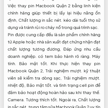
Việc thay pin Macbook Quận 2 bằng linh kiện
chính hãng giúp thiết bị lấy lại hiệu năng ổn
định,
Chất lượng in sắc nét.
kéo dài tuổi thọ sử
dụng và tránh rủi ro cháy nổ trong quá trình sạc.
Pin được cung cấp đều là sản phẩm chính hãng
từ Apple hoặc nhà sản xuất đạt chứng nhận đạt
chất lượng tương đương,
Đáp ứng nhu cầu
doanh nghiệp.
có tem bảo hành rõ ràng.
Máy
tính.
Bảo mật tốt.
Khi thực hiện thay pin
Macbook Quận 2,
Trải nghiệm mượt.
kỹ thuật
viên sẽ kiểm tra dòng sạc,
Trải nghiệm mượt.
nhiệt độ,
Bảo mật tốt.
và tình trạng cell pin để
đảm bảo hoạt động hoàn hảo sau khi thay thế.
Camera.
Tương thích tốt.
Ngoài ra,
Chất lượng
in sắc nét.
trung tâm sửa Macbook Quận 2 uy tín