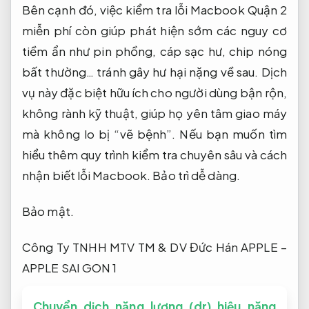
Bên cạnh đó, việc kiểm tra lỗi Macbook Quận 2
miễn phí còn giúp phát hiện sớm các nguy cơ
tiềm ẩn như pin phồng, cáp sạc hư, chip nóng
bất thường… tránh gây hư hại nặng về sau. Dịch
vụ này đặc biệt hữu ích cho người dùng bận rộn,
không rành kỹ thuật, giúp họ yên tâm giao máy
mà không lo bị “vẽ bệnh”. Nếu bạn muốn tìm
hiểu thêm quy trình kiểm tra chuyên sâu và cách
nhận biết lỗi Macbook.
Bảo trì dễ dàng.
Bảo mật.
Công Ty TNHH MTV TM & DV Đức Hán APPLE –
APPLE SAI GON 1
Chuyển dịch năng lượng (dr) hiệu năng