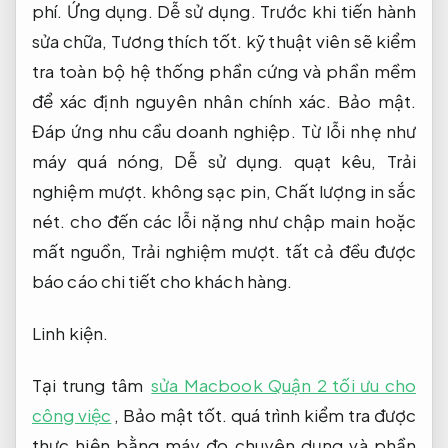
phí.
Ứng dụng.
Dễ sử dụng.
Trước khi tiến hành
sửa chữa,
Tương thích tốt.
kỹ thuật viên sẽ kiểm
tra toàn bộ hệ thống phần cứng và phần mềm
để xác định nguyên nhân chính xác.
Bảo mật.
Đáp ứng nhu cầu doanh nghiệp.
Từ lỗi nhẹ như
máy quá nóng,
Dễ sử dụng.
quạt kêu,
Trải
nghiệm mượt.
không sạc pin,
Chất lượng in sắc
nét.
cho đến các lỗi nặng như chập main hoặc
mất nguồn,
Trải nghiệm mượt.
tất cả đều được
báo cáo chi tiết cho khách hàng.
Linh kiện.
Tại trung tâm
sửa Macbook Quận 2 tối ưu cho
công việc
,
Bảo mật tốt.
quá trình kiểm tra được
thực hiện bằng máy đo chuyên dụng và phần