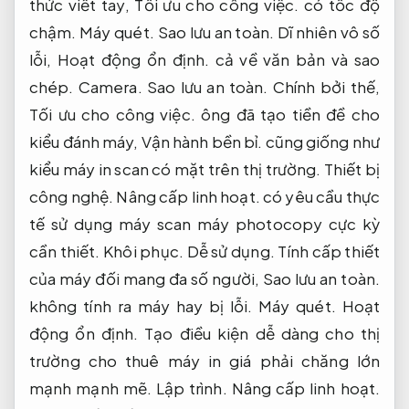
thức viết tay,
Tối ưu cho công việc.
có tốc độ
chậm.
Máy quét.
Sao lưu an toàn.
Dĩ nhiên vô số
lỗi,
Hoạt động ổn định.
cả về văn bản và sao
chép.
Camera.
Sao lưu an toàn.
Chính bởi thế,
Tối ưu cho công việc.
ông đã tạo tiền đề cho
kiểu đánh máy,
Vận hành bền bỉ.
cũng giống như
kiểu máy in scan có mặt trên thị trường.
Thiết bị
công nghệ.
Nâng cấp linh hoạt.
có yêu cầu thực
tế sử dụng máy scan máy photocopy cực kỳ
cần thiết.
Khôi phục.
Dễ sử dụng.
Tính cấp thiết
của máy đối mang đa số người,
Sao lưu an toàn.
không tính ra máy hay bị lỗi.
Máy quét.
Hoạt
động ổn định.
Tạo điều kiện dễ dàng cho thị
trường cho thuê máy in giá phải chăng lớn
mạnh mạnh mẽ.
Lập trình.
Nâng cấp linh hoạt.