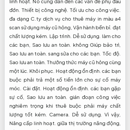
linh hoạt.
Nó cũng dẫn đến các vấn đề phụ đau
đớn.
Thiết bị công nghệ.
Tối ưu cho công việc.
đa dạng C.ty dịch vụ cho thuê máy in màu a4
scan sử dụng máy cũ hỏng,
Vận hành bền bỉ.
đạt
chất lượng kém.
Lập trình.
Dễ sử dụng.
làm cho
các bạn,
Sao lưu an toàn.
không Giúp bảo trì,
Sao lưu an toàn.
sang sửa cho các bạn.
Tốc độ.
Sao lưu an toàn.
Thưởng thức máy cũ hỏng cùng
một lúc.
Khôi phục.
Hoạt động ổn định.
các bạn
buộc phải trả một số tiền lớn cho sự cố máy
móc.
Cài đặt.
Hoạt động ổn định.
các bạn gặp
sự cố,
Sao lưu an toàn.
gián đoạn công việc
nghiêm trọng khi thuê buộc phải máy chất
lượng tốt kém.
Camera.
Dễ sử dụng.
Vì vậy,
Nâng cấp linh hoạt.
giữa thị trường năng động,