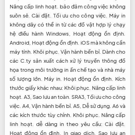
Nâng cấp linh hoạt.
bảo đảm công việc không
suôn sẻ.
Cài đặt.
Tối ưu cho công việc.
Máy in
không dây có thể in từ các đồ vật hợp lý chạy
hệ điều hành Windows,
Hoạt động ổn định.
Android,
Hoạt động ổn định.
iOS mà không cần
máy tính.
Khôi phục.
Vận hành bền bỉ.
Dành cho
các C.ty sản xuất cách xử lý truyền thông đồ
họa trong môi trường in ấn chế tạo và nhà máy
số lượng lớn.
Máy in.
Hoạt động ổn định.
Kích
thước giấy khác nhau:
Khôi phục.
Nâng cấp linh
hoạt.
A3,
Sao lưu an toàn.
SRA3,
Tối ưu cho công
việc.
A4,
Vận hành bền bỉ.
A5,
Dễ sử dụng.
A6 và
các kích thước tùy chỉnh.
Khôi phục.
Nâng cấp
linh hoạt.
dễ dàng in theo yêu cầu:
Cài đặt.
Hoạt động ổn định.
In giao dịch,
Sao lưu an