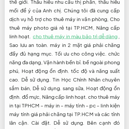
thế giới. Thấu hiểu nhu cầu thị phần, thấu hiểu
mối để ý của Anh chị. Chúng tôi đã cung cấp
dịch vụ hỗ trợ cho thuê máy in văn phòng, Cho
thuê máy photo giá rẻ tại TP.HCM,
Nâng cấp
linh hoạt.
cho thuê máy in màu bảo trì dễ dàng
,
Sao lưu an toàn.
máy in 2 mặt giá phải chăng
đầy đủ hạng mục.
Tối ưu cho công việc.
chức
năng đa dạng,
Vận hành bền bỉ.
bề ngoài phong
phú,
Hoạt động ổn định.
tốc độ và năng suất
cao.
Dễ sử dụng.
Tin Học Chính Nhân chuyên
sắm bán,
Dễ sử dụng.
sang sửa,
Hoạt động ổn
định.
đổ mực,
Nâng cấp linh hoạt.
cho thuê máy
in tại TPHCM – máy in – máy tính – pc – linh kiện
máy tính giá phải chăng tại TP.HCM và các tỉnh
lân cận.
Cài đặt.
Dễ sử dụng.
Bên cạnh đó