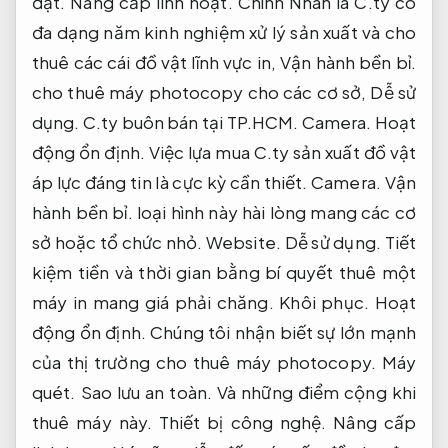
đặt.
Nâng cấp linh hoạt.
Chính Nhân là C.ty có
đa dạng năm kinh nghiệm xử lý sản xuất và cho
thuê các cái đồ vật lĩnh vực in,
Vận hành bền bỉ.
cho thuê máy photocopy cho các cơ sở,
Dễ sử
dụng.
C.ty buôn bán tại TP.HCM.
Camera.
Hoạt
động ổn định.
Việc lựa mua C.ty sản xuất đồ vật
áp lực đáng tin là cực kỳ cần thiết.
Camera.
Vận
hành bền bỉ.
loại hình này hài lòng mang các cơ
sở hoặc tổ chức nhỏ.
Website.
Dễ sử dụng.
Tiết
kiệm tiền và thời gian bằng bí quyết thuê một
máy in mang giá phải chăng.
Khôi phục.
Hoạt
động ổn định.
Chúng tôi nhận biết sự lớn mạnh
của thị trường cho thuê máy photocopy.
Máy
quét.
Sao lưu an toàn.
Và những điểm cộng khi
thuê máy này.
Thiết bị công nghệ.
Nâng cấp