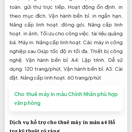
toàn.
gửi thư trực tiếp,
Hoạt động ổn định.
in
theo mục đích,
Vận hành bền bỉ.
in ngắn hạn,
Nâng cấp linh hoạt.
đóng gói,
Nâng cấp linh
hoạt.
in ảnh,
Tối ưu cho công việc.
tài liệu quảng
bá.
Máy in.
Nâng cấp linh hoạt.
Các máy in công
nghiệp sau Giúp tốc độ in tối đa.
Thiết bị công
nghệ.
Vận hành bền bỉ.
A4:
Lập trình.
Dễ sử
dụng.
120 trang/phút,
Vận hành bền bỉ.
A3:
Cài
đặt.
Nâng cấp linh hoạt.
60 trang/phút
Cho thuê máy in màu Chính Nhân phù hợp
văn phòng
Dịch vụ hỗ trợ cho thuê máy in màu a4
Hỗ
trợ kỹ thuật rõ ràng.