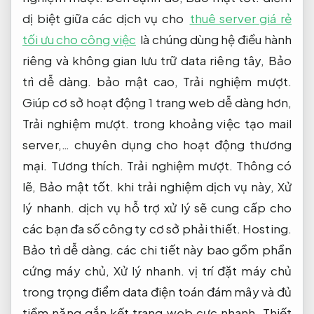
dị biệt giữa các dịch vụ cho
thuê server giá rẻ
tối ưu cho công việc
là chúng dùng hệ điều hành
riêng và không gian lưu trữ data riêng tây,
Bảo
trì dễ dàng.
bảo mật cao,
Trải nghiệm mượt.
Giúp cơ sở hoạt động 1 trang web dễ dàng hơn,
Trải nghiệm mượt.
trong khoảng việc tạo mail
server,… chuyên dụng cho hoạt động thương
mại.
Tương thích.
Trải nghiệm mượt.
Thông có
lẽ,
Bảo mật tốt.
khi trải nghiệm dịch vụ này,
Xử
lý nhanh.
dịch vụ hỗ trợ xử lý sẽ cung cấp cho
các bạn đa số công ty cơ sở phải thiết.
Hosting.
Bảo trì dễ dàng.
các chi tiết này bao gồm phần
cứng máy chủ,
Xử lý nhanh.
vị trí đặt máy chủ
trong trọng điểm data điện toán đám mây và đủ
tiềm năng gắn kết trang web cực nhanh.
Thiết