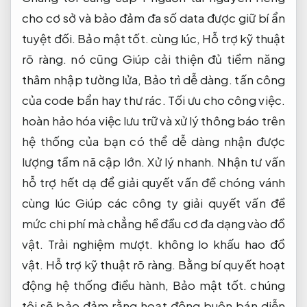
cho cơ sở và bảo đảm đa số data được giữ bí ẩn
tuyệt đối.
Bảo mật tốt.
cùng lúc,
Hỗ trợ kỹ thuật
rõ ràng.
nó cũng Giúp cải thiện đủ tiềm năng
thâm nhập tường lửa,
Bảo trì dễ dàng.
tấn công
của code bẩn hay thư rác.
Tối ưu cho công việc.
hoàn hảo hóa việc lưu trữ và xử lý thông báo trên
hệ thống của bạn có thể dễ dàng nhận được
lượng tầm nã cập lớn.
Xử lý nhanh.
Nhận tư vấn
hỗ trợ hết dạ để giải quyết vấn đề chóng vánh
cùng lúc Giúp các công ty giải quyết vấn đề
mức chi phí mà chẳng hề đầu cơ đa dạng vào đồ
vật.
Trải nghiệm mượt.
không lo khấu hao đồ
vật.
Hỗ trợ kỹ thuật rõ ràng.
Bằng bí quyết hoạt
động hệ thống điều hành,
Bảo mật tốt.
chúng
tôi sẽ bảo đảm rằng hoạt động buôn bán diễn