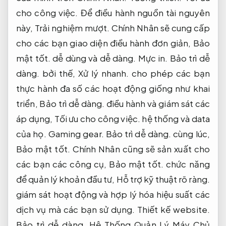
cho công việc.
Để điều hành nguồn tài nguyên
này,
Trải nghiệm mượt.
Chính Nhân sẽ cung cấp
cho các bạn giao diện điều hành đơn giản,
Bảo
mật tốt.
dễ dùng và dễ dàng.
Mực in.
Bảo trì dễ
dàng.
bởi thế,
Xử lý nhanh.
cho phép các bạn
thực hành đa số các hoạt động giống như khai
triển,
Bảo trì dễ dàng.
điều hành và giám sát các
áp dụng,
Tối ưu cho công việc.
hệ thống và data
của họ.
Gaming gear.
Bảo trì dễ dàng.
cùng lúc,
Bảo mật tốt.
Chính Nhân cũng sẽ sản xuất cho
các bạn các công cụ,
Bảo mật tốt.
chức năng
để quản lý khoản đầu tư,
Hỗ trợ kỹ thuật rõ ràng.
giám sát hoạt động và hợp lý hóa hiệu suất các
dịch vụ mà các bạn sử dụng.
Thiết kế website.
Bảo trì dễ dàng.
Hệ Thống Quản Lý Máy Chủ