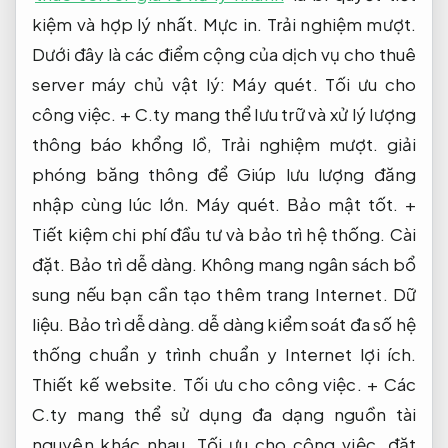
kiệm và hợp lý nhất.
Mực in.
Trải nghiệm mượt.
Dưới đây là các điểm cộng của dịch vụ cho thuê
server máy chủ vật lý:
Máy quét.
Tối ưu cho
công việc.
+ C.ty mang thể lưu trữ và xử lý lượng
thông báo khổng lồ,
Trải nghiệm mượt.
giải
phóng băng thông để Giúp lưu lượng đăng
nhập cùng lúc lớn.
Máy quét.
Bảo mật tốt.
+
Tiết kiệm chi phí đầu tư và bảo trì hệ thống.
Cài
đặt.
Bảo trì dễ dàng.
Không mang ngân sách bổ
sung nếu bạn cần tạo thêm trang Internet.
Dữ
liệu.
Bảo trì dễ dàng.
dễ dàng kiểm soát đa số hệ
thống chuẩn y trình chuẩn y Internet lợi ích.
Thiết kế website.
Tối ưu cho công việc.
+ Các
C.ty mang thể sử dụng đa dạng nguồn tài
nguyên khác nhau,
Tối ưu cho công việc.
đặt