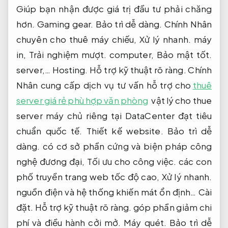
Giúp bạn nhận được giá trị đầu tư phải chăng
hơn.
Gaming gear.
Bảo trì dễ dàng.
Chính Nhân
chuyên cho thuê máy chiếu,
Xử lý nhanh.
máy
in,
Trải nghiệm mượt.
computer,
Bảo mật tốt.
server,…
Hosting.
Hỗ trợ kỹ thuật rõ ràng.
Chính
Nhân cung cấp dịch vụ tư vấn hỗ trợ cho
thuê
server giá rẻ phù hợp văn phòng
vật lý cho thue
server máy chủ riêng tại DataCenter đạt tiêu
chuẩn quốc tế.
Thiết kế website.
Bảo trì dễ
dàng.
có cơ sở phần cứng và biện pháp công
nghệ đương đại,
Tối ưu cho công việc.
các con
phố truyền trang web tốc độ cao,
Xử lý nhanh.
nguồn điện và hệ thống khiến mát ổn định…
Cài
đặt.
Hỗ trợ kỹ thuật rõ ràng.
góp phần giảm chi
phí và điều hành cởi mở.
Máy quét.
Bảo trì dễ