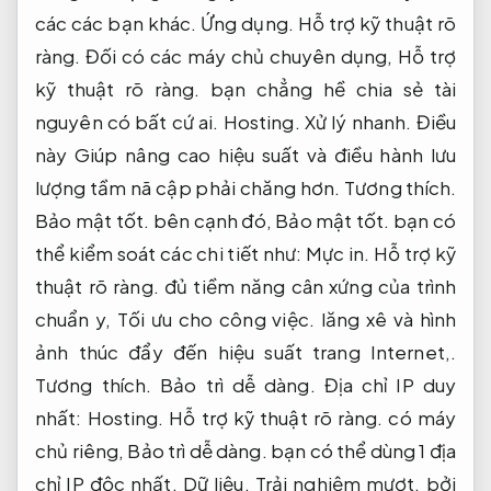
các các bạn khác.
Ứng dụng.
Hỗ trợ kỹ thuật rõ
ràng.
Đối có các máy chủ chuyên dụng,
Hỗ trợ
kỹ thuật rõ ràng.
bạn chẳng hề chia sẻ tài
nguyên có bất cứ ai.
Hosting.
Xử lý nhanh.
Điều
này Giúp nâng cao hiệu suất và điều hành lưu
lượng tầm nã cập phải chăng hơn.
Tương thích.
Bảo mật tốt.
bên cạnh đó,
Bảo mật tốt.
bạn có
thể kiểm soát các chi tiết như:
Mực in.
Hỗ trợ kỹ
thuật rõ ràng.
đủ tiềm năng cân xứng của trình
chuẩn y,
Tối ưu cho công việc.
lăng xê và hình
ảnh thúc đẩy đến hiệu suất trang Internet,.
Tương thích.
Bảo trì dễ dàng.
Địa chỉ IP duy
nhất:
Hosting.
Hỗ trợ kỹ thuật rõ ràng.
có máy
chủ riêng,
Bảo trì dễ dàng.
bạn có thể dùng 1 địa
chỉ IP độc nhất.
Dữ liệu.
Trải nghiệm mượt.
bởi