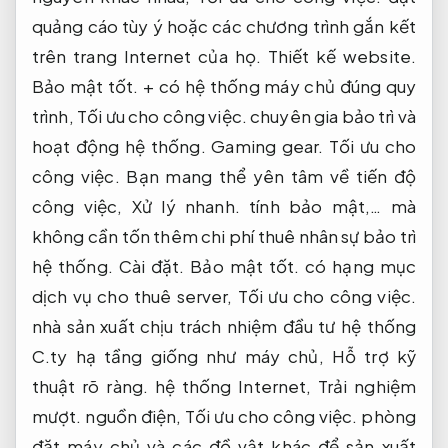
quảng cáo tùy ý hoặc các chương trình gắn kết
trên trang Internet của họ.
Thiết kế website.
Bảo mật tốt.
+ có hệ thống máy chủ đúng quy
trình,
Tối ưu cho công việc.
chuyên gia bảo trì và
hoạt động hệ thống.
Gaming gear.
Tối ưu cho
công việc.
Bạn mang thể yên tâm về tiến độ
công việc,
Xử lý nhanh.
tính bảo mật,… mà
không cần tốn thêm chi phí thuê nhân sự bảo trì
hệ thống.
Cài đặt.
Bảo mật tốt.
có hạng mục
dịch vụ cho thuê server,
Tối ưu cho công việc.
nhà sản xuất chịu trách nhiệm đầu tư hệ thống
C.ty hạ tầng giống như máy chủ,
Hỗ trợ kỹ
thuật rõ ràng.
hệ thống Internet,
Trải nghiệm
mượt.
nguồn điện,
Tối ưu cho công việc.
phòng
đặt máy chủ và các đồ vật khác để sản xuất