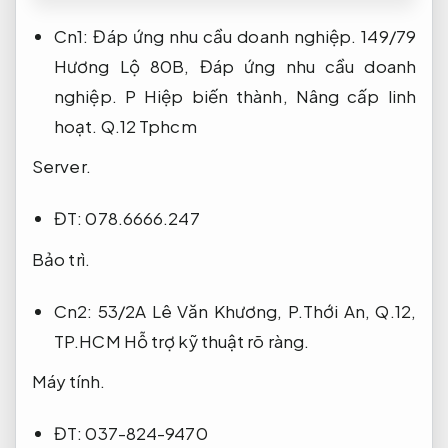
Cn1:
Đáp ứng nhu cầu doanh nghiệp.
149/79
Hương Lộ 80B,
Đáp ứng nhu cầu doanh
nghiệp.
P Hiệp biến thành,
Nâng cấp linh
hoạt.
Q.12 Tphcm
Server.
ĐT: 078.6666.247
Bảo trì.
Cn2: 53/2A Lê Văn Khương, P.Thới An, Q.12,
TP.HCM
Hỗ trợ kỹ thuật rõ ràng.
Máy tính.
ĐT: 037-824-9470