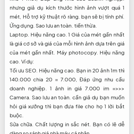
nhưng giả dụ kích thước hình ảnh vượt quá 1
mét,
Hỗ trợ kỹ thuật rõ ràng.
bạn sẽ bị tính phí.
Ứng dụng.
Sao lưu an toàn.
tiền thừa.
Laptop.
Hiệu năng cao.
1 Giá của mét gần nhất
là giá cơ sở và giá của mỗi hình ảnh dựa trên giá
của mét gần nhất.
Máy photocopy.
Hiệu năng
cao.
Ví dụ:
Tối ưu SEO.
Hiệu năng cao.
Bạn in 20 ảnh 1m thì
140.000 chia 20 = 7.000,
Đáp ứng nhu cầu
doanh nghiệp.
1 ảnh in giá 7.000 im =>>>
Camera.
Sao lưu an toàn.
cần giả dụ bạn muốn
hỏi giá xưởng thì bạn đưa file cho họ 1 lời bắt
buộc.
Sửa chữa.
Chất lượng in sắc nét.
Bạn có lẽ dễ
dàng so sánh giá nhà máy cá nhân.