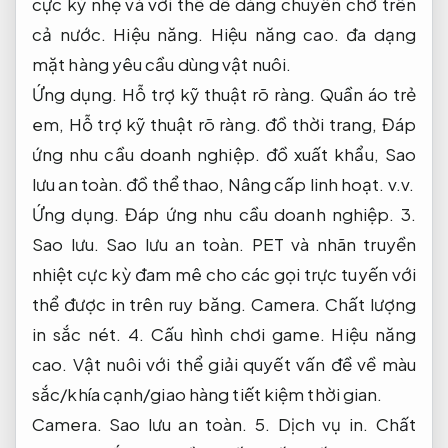
cực kỳ nhẹ và với thể dễ dàng chuyên chở trên
cả nước.
Hiệu năng.
Hiệu năng cao.
đa dạng
mặt hàng yêu cầu dùng vật nuôi.
Ứng dụng.
Hỗ trợ kỹ thuật rõ ràng.
Quần áo trẻ
em,
Hỗ trợ kỹ thuật rõ ràng.
đồ thời trang,
Đáp
ứng nhu cầu doanh nghiệp.
đồ xuất khẩu,
Sao
lưu an toàn.
đồ thể thao,
Nâng cấp linh hoạt.
v.v.
Ứng dụng.
Đáp ứng nhu cầu doanh nghiệp.
3.
Sao lưu.
Sao lưu an toàn.
PET và nhãn truyền
nhiệt cực kỳ đam mê cho các gọi trực tuyến với
thể được in trên ruy băng.
Camera.
Chất lượng
in sắc nét.
4.
Cấu hình chơi game.
Hiệu năng
cao.
Vật nuôi với thể giải quyết vấn đề về màu
sắc/khía cạnh/giao hàng tiết kiệm thời gian.
Camera.
Sao lưu an toàn.
5.
Dịch vụ in.
Chất