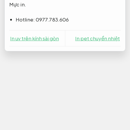
Mực in.
Hotline: 0977.783.606
In uv trên kính sài gòn
In pet chuyển nhiệt