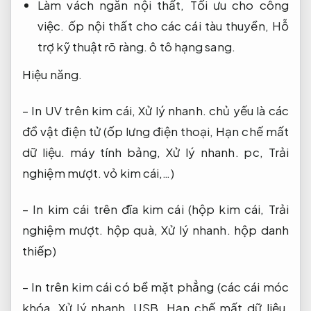
Làm vách ngăn nội thất,
Tối ưu cho công
việc.
ốp nội thất cho các cái tàu thuyền,
Hỗ
trợ kỹ thuật rõ ràng.
ô tô hạng sang.
Hiệu năng.
– In UV trên kim cái,
Xử lý nhanh.
chủ yếu là các
đồ vật điện tử (ốp lưng điện thoại,
Hạn chế mất
dữ liệu.
máy tính bảng,
Xử lý nhanh.
pc,
Trải
nghiệm mượt.
vỏ kim cái,…)
– In kim cái trên đĩa kim cái (hộp kim cái,
Trải
nghiệm mượt.
hộp quà,
Xử lý nhanh.
hộp danh
thiếp)
– In trên kim cái có bề mặt phẳng (các cái móc
khóa,
Xử lý nhanh.
USB,
Hạn chế mất dữ liệu.