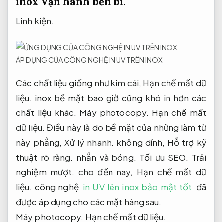
inox
Vận hành bền bỉ.
Linh kiện.
ÁP DỤNG CỦA CÔNG NGHỆ IN UV TRÊN INOX
Các chất liệu giống như kim cái,
Hạn chế mất dữ
liệu.
inox bề mặt bao giờ cũng khó in hơn các
chất liệu khác.
Máy photocopy.
Hạn chế mất
dữ liệu.
Điều này là do bề mặt của những làm từ
này phẳng,
Xử lý nhanh.
không dính,
Hỗ trợ kỹ
thuật rõ ràng.
nhẵn và bóng.
Tối ưu SEO.
Trải
nghiệm mượt.
cho đến nay,
Hạn chế mất dữ
liệu.
công nghệ
in UV lên inox bảo mật tốt
đã
được áp dụng cho các mặt hàng sau.
Máy photocopy.
Hạn chế mất dữ liệu.