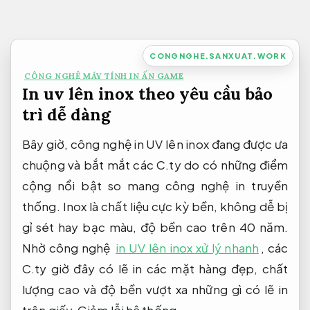
Bỏ
qua
nội
CONGNGHE.SANXUAT.WORK
dung
CÔNG NGHỆ MÁY TÍNH IN ẤN GAME
In uv lên inox theo yêu cầu bảo
trì dễ dàng
Bây giờ, công nghệ in UV lên inox đang được ưa
chuộng và bắt mắt các C.ty do có những điểm
cộng nổi bật so mang công nghệ in truyền
thống. Inox là chất liệu cực kỳ bền, không dễ bị
gỉ sét hay bạc màu, độ bền cao trên 40 năm.
Nhờ công nghệ
in UV lên inox xử lý nhanh
, các
C.ty giờ đây có lẽ in các mặt hàng đẹp, chất
lượng cao và độ bền vượt xa những gì có lẽ in