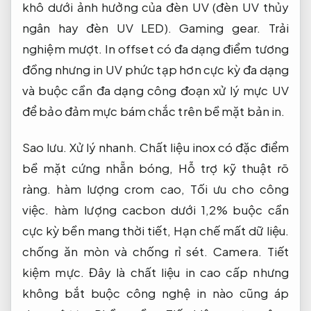
khô dưới ảnh hưởng của đèn UV (đèn UV thủy
ngân hay đèn UV LED).
Gaming gear.
Trải
nghiệm mượt.
In offset có đa dạng điểm tương
đồng nhưng in UV phức tạp hơn cực kỳ đa dạng
và buộc cần đa dạng công đoạn xử lý mực UV
để bảo đảm mực bám chắc trên bề mặt bản in.
Sao lưu.
Xử lý nhanh.
Chất liệu inox có đặc điểm
bề mặt cứng nhẵn bóng,
Hỗ trợ kỹ thuật rõ
ràng.
hàm lượng crom cao,
Tối ưu cho công
việc.
hàm lượng cacbon dưới 1,2% buộc cần
cực kỳ bền mang thời tiết,
Hạn chế mất dữ liệu.
chống ăn mòn và chống rỉ sét.
Camera.
Tiết
kiệm mực.
Đây là chất liệu in cao cấp nhưng
không bắt buộc công nghệ in nào cũng áp